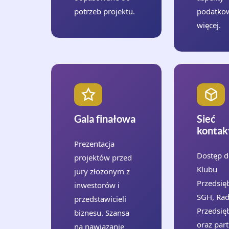
potrzeb projektu.
podatkow
więcej.
Gala finałowa
Sieć
konta
Prezentacja
Dostęp d
projektów przed
Klubu
jury złożonym z
Przedsię
inwestorów i
SGH, Ra
przedstawicieli
Przedsię
biznesu. Szansa
oraz par
na nawiązanie