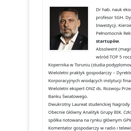
Dr hab. nauk eko
profesor SGH. Dyr
Inwestycji. Kier
Pełnomocnik Rek
startupów
.
Absolwent (magis
wśród TOP 5 rocz
Kopernika w Toruniu (studia podyplomo
Wieloletni praktyk gospodarczy – Dyrek
Korporacyjnych wiodących instytucji fi
Wieloletni ekspert ONZ ds. Rozwoju Pr
Banku Światowego.
Dwukrotny Laureat studenckiej Nagrody 
Obecnie Główny Analityk Grupy BIK. Cz
spółka notowana na rynku głównym GP
Komentator gospodarczy w radio i telewi