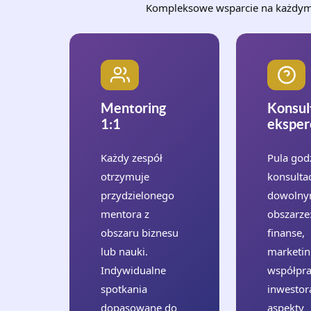
Kompleksowe wsparcie na każdym 
Mentoring
Konsul
1:1
eksper
Każdy zespół
Pula god
otrzymuje
konsulta
przydzielonego
dowoln
mentora z
obszarze
obszaru biznesu
finanse,
lub nauki.
marketin
Indywidualne
współpra
spotkania
inwestor
dopasowane do
aspekty